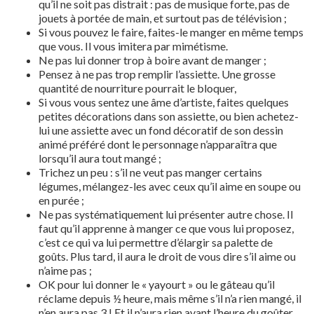
qu’il ne soit pas distrait : pas de musique forte, pas de
jouets à portée de main, et surtout pas de télévision ;
Si vous pouvez le faire, faites-le manger en même temps
que vous. Il vous imitera par mimétisme.
Ne pas lui donner trop à boire avant de manger ;
Pensez à ne pas trop remplir l’assiette. Une grosse
quantité de nourriture pourrait le bloquer,
Si vous vous sentez une âme d’artiste, faites quelques
petites décorations dans son assiette, ou bien achetez-
lui une assiette avec un fond décoratif de son dessin
animé préféré dont le personnage n’apparaîtra que
lorsqu’il aura tout mangé ;
Trichez un peu : s’il ne veut pas manger certains
légumes, mélangez-les avec ceux qu’il aime en soupe ou
en purée ;
Ne pas systématiquement lui présenter autre chose. Il
faut qu’il apprenne à manger ce que vous lui proposez,
c’est ce qui va lui permettre d’élargir sa palette de
goûts. Plus tard, il aura le droit de vous dire s’il aime ou
n’aime pas ;
OK pour lui donner le « yayourt » ou le gâteau qu’il
réclame depuis ½ heure, mais même s’il n’a rien mangé, il
n’en aura pas 3 ! Et il n’aura rien avant l’heure du goûter