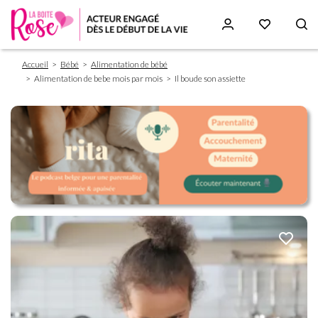
Fil
Aller
Accueil
Bébé
Alimentation de bébé
d'Ariane
au
Alimentation de bebe mois par mois
Il boude son assiette
contenu
principal