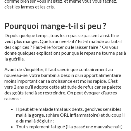
comme bien sûr vous insistez, et même vous vous fâchez,
c’est les larmes et les cris.
Pourquoi mange-t-il si peu ?
Depuis quelque temps, tous les repas se passent ainsi. Il ne
veut plus manger. Que lui arrive-t-il ? Est-il malade ou fait-il
des caprices ? Faut-il le forcer ou le laisser faire ? On vous
donne quelques explications pour que le repas ne tourne pas à
la guérilla.
Avant de s’inquiéter, il faut savoir que contrairement au
nouveau-né, votre bambin a besoin d’un apport alimentaire
moins important car sa croissance est moins rapide. C’est
vers 2 ans qu’il adopte cette attitude de refus car sa palette
des goûts tend à se restreindre. On peut évoquer d’autres
raisons :
Il peut être malade (mal aux dents, gencives sensibles,
mal à la gorge, sphère ORL inflammatoire) et du coup il
a du mal à déglutir ;
Tout simplement fatigué (il a passé une mauvaise nuit)