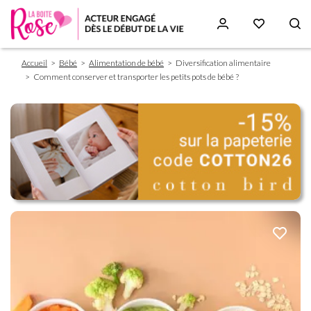
Fil
Aller
Accueil
Bébé
Alimentation de bébé
Diversification alimentaire
d'Ariane
au
Comment conserver et transporter les petits pots de bébé ?
contenu
principal