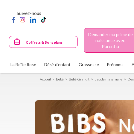
Aller
au
Suivez-nous
contenu
principal
Demander ma prime de
naissance avec
Coffrets & Bons plans
Parentia
La Boîte Rose
Désir d'enfant
Grossesse
Prénoms
Fil
Accueil
Bébé
Bébé Grandit
L ecole maternelle
Des 
d'Ariane