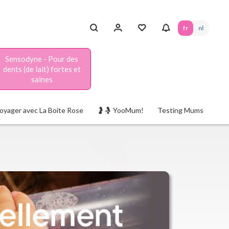
fr
nl
Sensodyne - Pour des
dents (de lait) fortes et
saines
oyager avec La Boite Rose
🤰🤱 YooMum!
Testing Mums