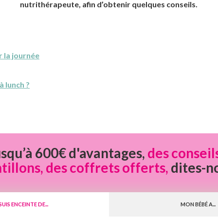
nutrithérapeute, afin d’obtenir quelques conseils.
r la journée
à lunch ?
usqu’à 600€ d'avantages,
des conseil
llons, des coffrets offerts,
dites-n
 SUIS ENCEINTE DE...
MON BÉBÉ A...