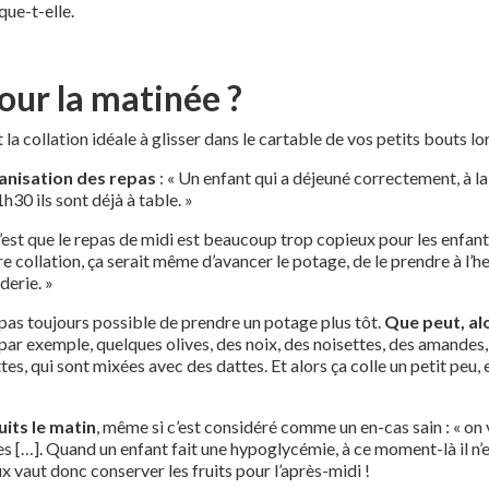
que-t-elle.
pour la matinée ?
 collation idéale à glisser dans le cartable de vos petits bouts lor
anisation des repas
: « Un enfant qui a déjeuné correctement, à la
1h30 ils sont déjà à table. »
’est que le repas de midi est beaucoup trop copieux pour les enfants
eure collation, ça serait même d’avancer le potage, de le prendre à l’he
derie. »
t pas toujours possible de prendre un potage plus tôt.
Que peut, alo
 par exemple, quelques olives, des noix, des noisettes, des amandes
ettes, qui sont mixées avec des dattes. Et alors ça colle un petit peu,
uits le matin
, même si c’est considéré comme un en-cas sain : « on v
 […]. Quand un enfant fait une hypoglycémie, à ce moment-là il n’es
x vaut donc conserver les fruits pour l’après-midi !