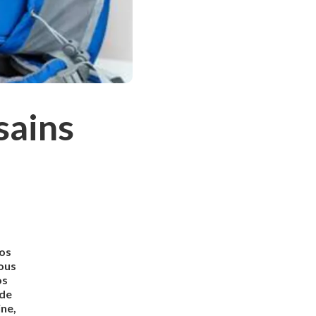
sains
vos
vous
os
 de
ine,