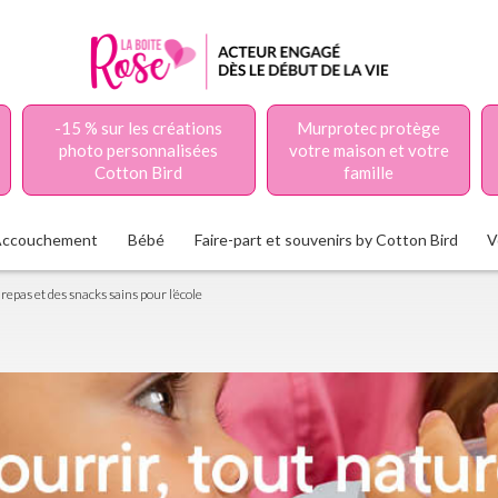
-15 % sur les créations
Murprotec protège
photo personnalisées
votre maison et votre
Cotton Bird
famille
Accouchement
Bébé
Faire-part et souvenirs by Cotton Bird
V
repas et des snacks sains pour l’école