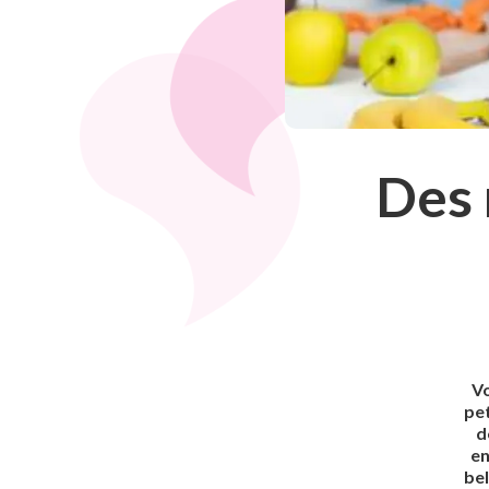
Des 
Vo
pet
d
en
bel