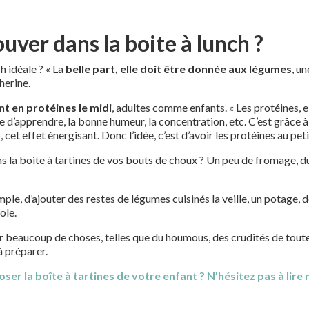
ouver dans la boite à lunch ?
 idéale ? « La
belle part, elle doit être donnée aux légumes
, u
herine.
nt en protéines le midi
, adultes comme enfants. « Les protéines, e
vie d’apprendre, la bonne humeur, la concentration, etc. C’est grâce 
t effet énergisant. Donc l’idée, c’est d’avoir les protéines au petit
s la boite à tartines de vos bouts de choux ? Un peu de fromage, d
xemple, d’ajouter des restes de légumes cuisinés la veille, un potage
ole.
r beaucoup de choses, telles que du houmous, des crudités de tout
à préparer.
ser la boîte à tartines de votre enfant ?
N’hésitez pas à lire n