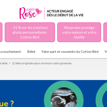
-15 % sur les créations
Murprotec protège
photo personnalisées
votre maison et votre
Cotton Bird
famille
Accouchement
Bébé
Faire-part et souvenirs by Cotton Bird
V
de bebe
12 idées originales pour annoncer votre grossesse