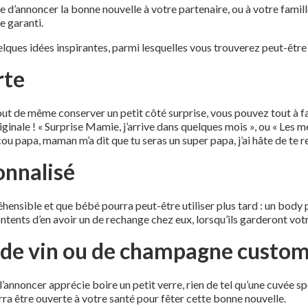
e d’annoncer la bonne nouvelle à votre partenaire, ou à votre famil
e garanti.
lques idées inspirantes, parmi lesquelles vous trouverez peut-être
rte
tout de même conserver un petit côté surprise, vous pouvez tout à f
iginale ! « Surprise Mamie, j’arrive dans quelques mois », ou « Les m
ou papa, maman m’a dit que tu seras un super papa, j’ai hâte de te 
onnalisé
nsible et que bébé pourra peut-être utiliser plus tard : un body pe
ontents d’en avoir un de rechange chez eux, lorsqu’ils garderont vot
 de vin ou de champagne custo
l’annoncer apprécie boire un petit verre, rien de tel qu’une cuvée s
urra être ouverte à votre santé pour fêter cette bonne nouvelle.