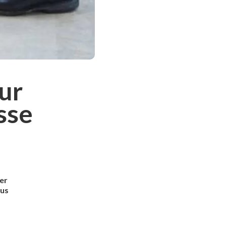
our
sse
her
ous