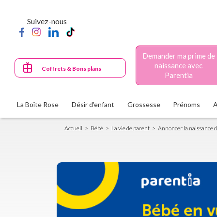
Aller
au
Suivez-nous
contenu
principal
Demander ma prime de
naissance avec
Coffrets & Bons plans
Parentia
La Boîte Rose
Désir d'enfant
Grossesse
Prénoms
Fil
Accueil
Bébé
La vie de parent
Annoncer la naissance 
d'Ariane