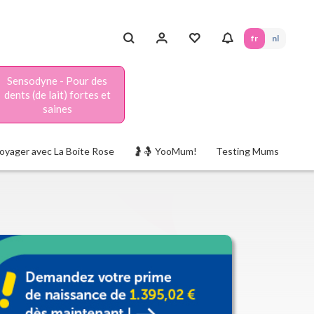
fr
nl
Sensodyne - Pour des
dents (de lait) fortes et
saines
oyager avec La Boite Rose
🤰🤱 YooMum!
Testing Mums