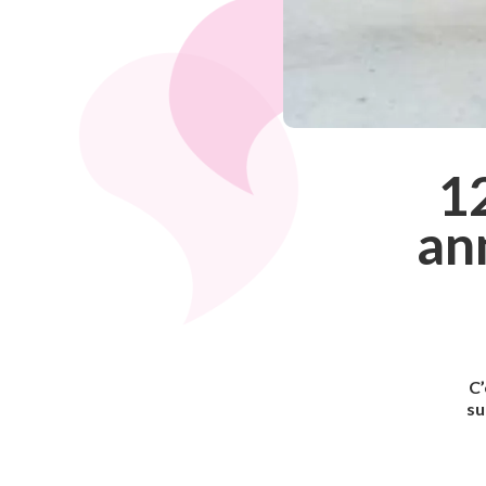
12
an
C’
su