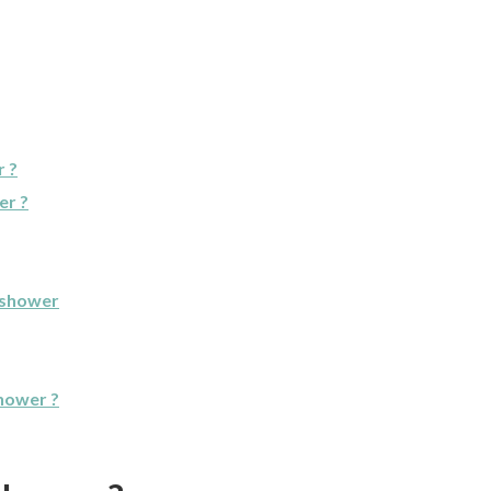
r ?
er ?
 shower
hower ?