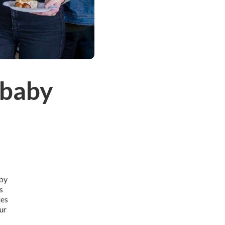
 baby
aby
s
des
ur