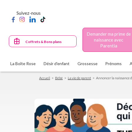
Aller
au
Suivez-nous
contenu
principal
Demander ma prime de
naissance avec
Coffrets & Bons plans
Parentia
La Boîte Rose
Désir d'enfant
Grossesse
Prénoms
Fil
Accueil
Bébé
La vie de parent
Annoncer la naissance 
d'Ariane