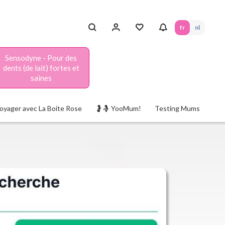
fr
nl
Sensodyne - Pour des
dents (de lait) fortes et
saines
oyager avec La Boite Rose
🤰🤱 YooMum!
Testing Mums