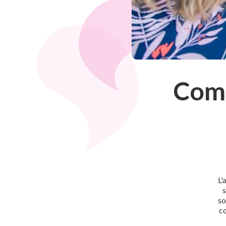
Comm
L'
so
c