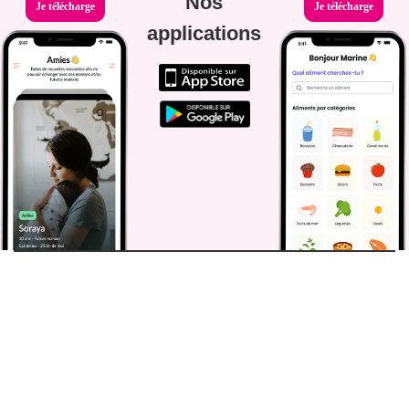
Nos
Je télécharge
Je télécharge
applications