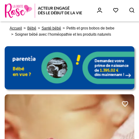
Fil
Aller
Accueil
Bébé
Santé bébé
Petits et gros bobos de bebe
d'Ariane
au
Soigner bébé avec l’homéopathie et les produits naturels
contenu
principal