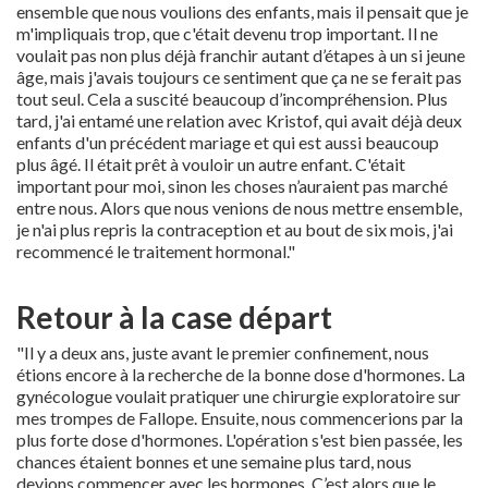
ensemble que nous voulions des enfants, mais il pensait que je
m'impliquais trop, que c'était devenu trop important. Il ne
voulait pas non plus déjà franchir autant d’étapes à un si jeune
âge, mais j'avais toujours ce sentiment que ça ne se ferait pas
tout seul. Cela a suscité beaucoup d’incompréhension. Plus
tard, j'ai entamé une relation avec Kristof, qui avait déjà deux
enfants d'un précédent mariage et qui est aussi beaucoup
plus âgé. Il était prêt à vouloir un autre enfant. C'était
important pour moi, sinon les choses n’auraient pas marché
entre nous. Alors que nous venions de nous mettre ensemble,
je n'ai plus repris la contraception et au bout de six mois, j'ai
recommencé le traitement hormonal."
Retour à la case départ
"Il y a deux ans, juste avant le premier confinement, nous
étions encore à la recherche de la bonne dose d'hormones. La
gynécologue voulait pratiquer une chirurgie exploratoire sur
mes trompes de Fallope. Ensuite, nous commencerions par la
plus forte dose d'hormones. L'opération s'est bien passée, les
chances étaient bonnes et une semaine plus tard, nous
devions commencer avec les hormones. C’est alors que le