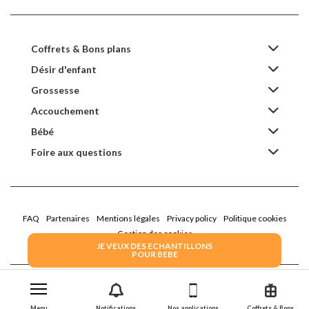
Coffrets & Bons plans
Désir d'enfant
Grossesse
Accouchement
Bébé
Foire aux questions
FAQ
Partenaires
Mentions légales
Privacy policy
Politique cookies
Gestion des cookies
JE VEUX DES ECHANTILLONS
POUR BEBE
2022 Family Service - la Boîte Rose
Menu
Notifications
Nos applications
Coffrets & Bons