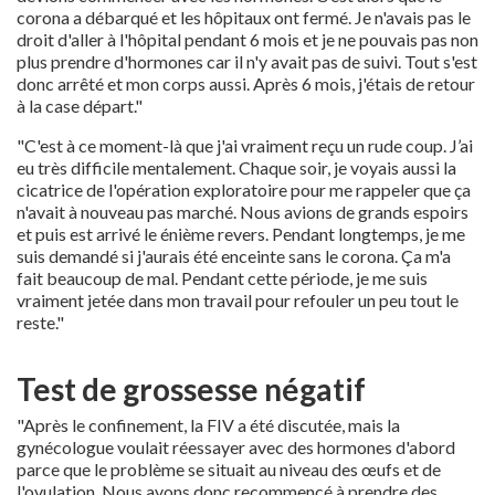
corona a débarqué et les hôpitaux ont fermé. Je n'avais pas le
droit d'aller à l'hôpital pendant 6 mois et je ne pouvais pas non
plus prendre d'hormones car il n'y avait pas de suivi. Tout s'est
donc arrêté et mon corps aussi. Après 6 mois, j'étais de retour
à la case départ."
"C'est à ce moment-là que j'ai vraiment reçu un rude coup. J’ai
eu très difficile mentalement. Chaque soir, je voyais aussi la
cicatrice de l'opération exploratoire pour me rappeler que ça
n'avait à nouveau pas marché. Nous avions de grands espoirs
et puis est arrivé le énième revers. Pendant longtemps, je me
suis demandé si j'aurais été enceinte sans le corona. Ça m'a
fait beaucoup de mal. Pendant cette période, je me suis
vraiment jetée dans mon travail pour refouler un peu tout le
reste."
Test de grossesse négatif
"Après le confinement, la FIV a été discutée, mais la
gynécologue voulait réessayer avec des hormones d'abord
parce que le problème se situait au niveau des œufs et de
l'ovulation. Nous avons donc recommencé à prendre des