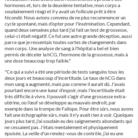
hormones et, lors de la deuxième tentative, mon corps a
soudainement réagi et il y avait un follicule prêt à être
fécondé. Nous avions convenu de ne plus recommencer un
cycle spontané, mais d’opter pour l'insémination. Cependant,
quand deux semaines plus tard j'ai fait un test de grossesse,
celui-ci était négatif. Ce fut une autre grande déception, aussi
parce que je ressentais toutes sortes de changements dans
mon corps. Une analyse de sang à l'hôpital a bel et bien
permis de déceler la hCG, l'hormone de la grossesse, mais à
une dose beaucoup trop faible."
"Ce qui a suivi a été une période de tests sanguins tous les
deux jours et beaucoup d'incertitude. Le taux de hCG dans
mon sang a augmenté, mais pas comme il aurait dû. J'avais
pourtant encore une lueur d'espoir, mais l'incertitude était
très difficile à vivre. Il pouvait s'agir d'une grossesse extra-
utérine, où l’œuf se développe au mauvais endroit, par
exemple dans la trompe de Fallope. Pour être sûrs, nous avons
fait une échographie sûrs, mais il n'y avait rien à voir. Quelques
jours plus tard, j'ai soudain eu des saignements abondants qui
ne cessaient pas. J'étais mentalement et physiquement
épuisée. La veille d'un rendez-vous de contrôle, j'ai eu une