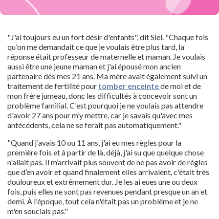
"J'ai toujours eu un fort désir d'enfants", dit Siel. "Chaque fois
qu'on me demandait ce que je voulais être plus tard, la
réponse était professeur de maternelle et maman. Je voulais
aussi être une jeune maman et j'ai épousé mon ancien
partenaire dès mes 21 ans. Ma mère avait également suivi un
traitement de fertilité pour
tomber enceinte
de moi et de
mon frère jumeau, donc les difficultés à concevoir sont un
problème familial. C'est pourquoi je ne voulais pas attendre
d'avoir 27 ans pour m’y mettre, car je savais qu'avec mes
antécédents, cela ne se ferait pas automatiquement."
"Quand j'avais 10 ou 11 ans, j'ai eu mes règles pour la
première fois et à partir de là, déjà, j'ai su que quelque chose
n'allait pas. Il m’arrivait plus souvent de ne pas avoir de règles
que d’en avoir et quand finalement elles arrivaient, c'était très
douloureux et extrêmement dur. Je les ai eues une ou deux
fois, puis elles ne sont pas revenues pendant presque un an et
demi. À l'époque, tout cela n'était pas un problème et je ne
m'en souciais pas."