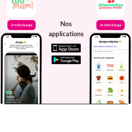
Nos
Je télécharge
Je télécharge
applications