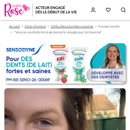
Fil
Aller
Accueil
Désir d'enfant
Difficultés à tomber enceinte
Fausse couche
d'Ariane
au
"Vous ne souhaiteriez à personne le voyage que j'ai traversé"
contenu
principal