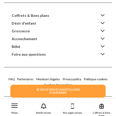
Coffrets & Bons plans
Désir d'enfant
Grossesse
Accouchement
Bébé
Foire aux questions
FAQ
Partenaires
Mentions légales
Privacy policy
Politique cookies
Gestion des cookies
JE VEUX DES ECHANTILLONS
POUR BEBE
2022 Family Service - la Boîte Rose
Menu
Notifications
Nos applications
Coffrets & Bons
plans