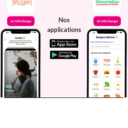
Nos
Je télécharge
Je télécharge
applications