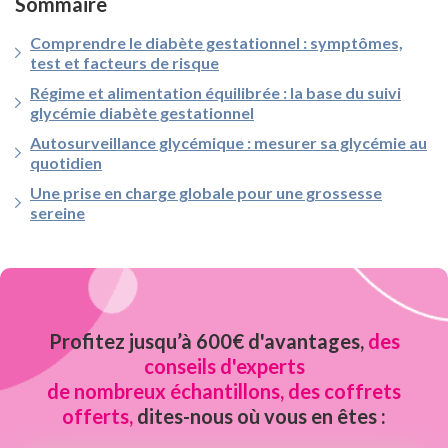
Sommaire
Comprendre le diabète gestationnel : symptômes,
test et facteurs de risque
Régime et alimentation équilibrée : la base du suivi
glycémie diabète gestationnel
Autosurveillance glycémique : mesurer sa glycémie au
quotidien
Une prise en charge globale pour une grossesse
sereine
Profitez jusqu’à 600€ d'avantages,
des
conseils d'experts
de nombreux échantillons, des coffrets
offerts,
dites-nous où vous en êtes :