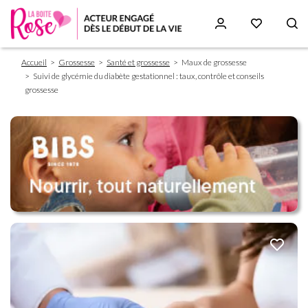
Fil
Aller
Accueil
Grossesse
Santé et grossesse
Maux de grossesse
d'Ariane
au
Suivi de glycémie du diabète gestationnel : taux, contrôle et conseils
contenu
grossesse
principal