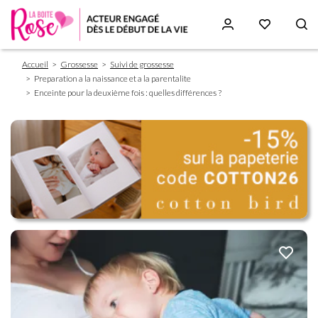
Fil
Aller
Accueil
Grossesse
Suivi de grossesse
d'Ariane
au
Preparation a la naissance et a la parentalite
contenu
Enceinte pour la deuxième fois : quelles différences ?
principal