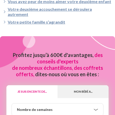
Vous avez peur de moins aimer votre deuxième enfant
Votre deuxième accouchement se déroulera
autrement
Votre petite famille s’agrandit
Profitez jusqu’à 600€ d'avantages,
des
conseils d'experts
de nombreux échantillons, des coffrets
offerts,
dites-nous où vous en êtes :
JE SUIS ENCEINTE DE...
MON BÉBÉ A...
Nombre
Nombre de semaines
de