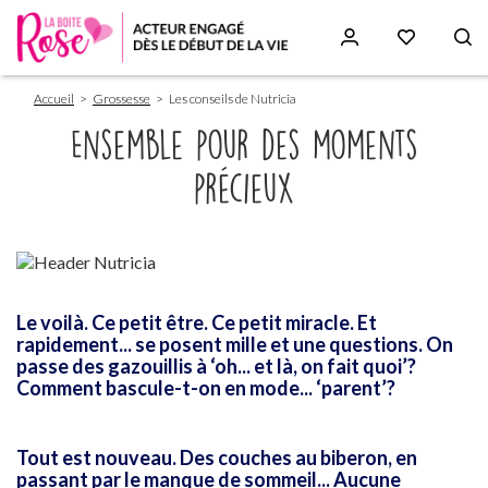
Fil
Aller
Accueil
Grossesse
Les conseils de Nutricia
d'Ariane
au
contenu
Ensemble pour des moments
principal
précieux
Paragraphs
Le voilà. Ce petit être. Ce petit miracle. Et
rapidement... se posent mille et une questions.
On
passe des gazouillis à ‘oh... et là, on fait quoi’?
Comment bascule-t-on en mode... ‘parent’?
Tout est nouveau.
Des couches au biberon, en
passant par le manque de sommeil...
Aucune