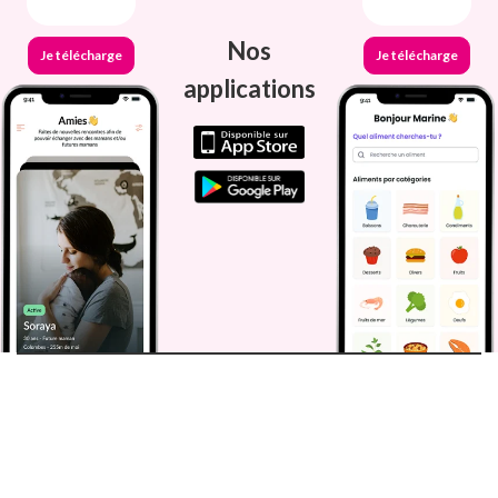
Nos
Je télécharge
Je télécharge
applications