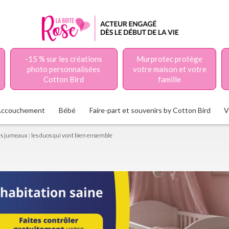
-15 % sur les créations
Murprotec protège
photo personnalisées
votre maison et votre
Cotton Bird
famille
Accouchement
Bébé
Faire-part et souvenirs by Cotton Bird
V
s jumeaux : les duos qui vont bien ensemble