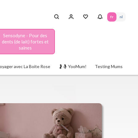
fr
nl
Sensodyne - Pour des
dents (de lait) fortes et
saines
oyager avec La Boite Rose
🤰🤱 YooMum!
Testing Mums