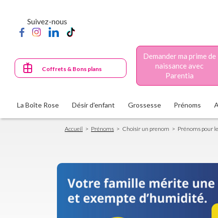
Aller
au
Suivez-nous
contenu
principal
Demander ma prime de
naissance avec
Coffrets & Bons plans
Parentia
La Boîte Rose
Désir d'enfant
Grossesse
Prénoms
Fil
Accueil
Prénoms
Choisir un prenom
Prénoms pour le
d'Ariane