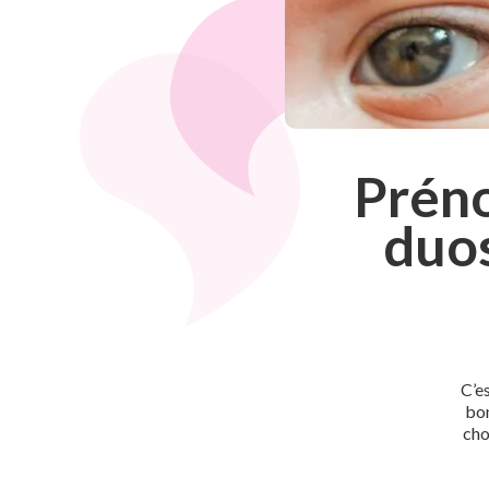
Préno
duos
C’e
bon
cho