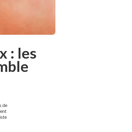
 : les
emble
s de
ment
iste