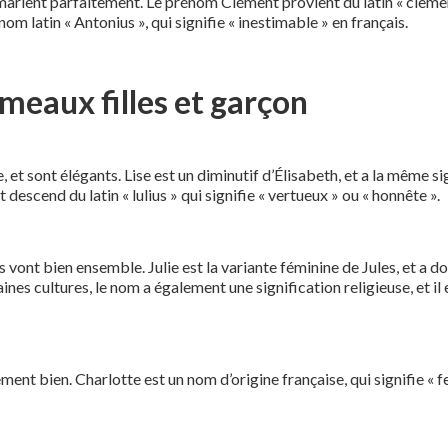
marient parfaitement. Le prénom Clément provient du latin « clemens
m latin « Antonius », qui signifie « inestimable » en français.
meaux filles et garçon
t sont élégants. Lise est un diminutif d’Élisabeth, et a la même sign
t descend du latin « lulius » qui signifie « vertueux » ou « honnête ».
vont bien ensemble. Julie est la variante féminine de Jules, et a do
nes cultures, le nom a également une signification religieuse, et il 
nt bien. Charlotte est un nom d’origine française, qui signifie « f