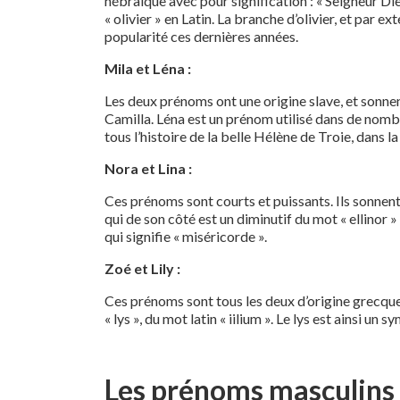
hébraïque avec pour signification : « Seigneur Die
« olivier » en Latin. La branche d’olivier, et par e
popularité ces dernières années.
Mila et Léna :
Les deux prénoms ont une origine slave, et sonnent
Camilla. Léna est un prénom utilisé dans de nombre
tous l’histoire de la belle Hélène de Troie, dans l
Nora et Lina :
Ces prénoms sont courts et puissants. Ils sonnent
qui de son côté est un diminutif du mot « ellinor 
qui signifie « miséricorde ».
Zoé et Lily :
Ces prénoms sont tous les deux d’origine grecque, et 
« lys », du mot latin « iilium ». Le lys est ainsi u
Les prénoms masculins