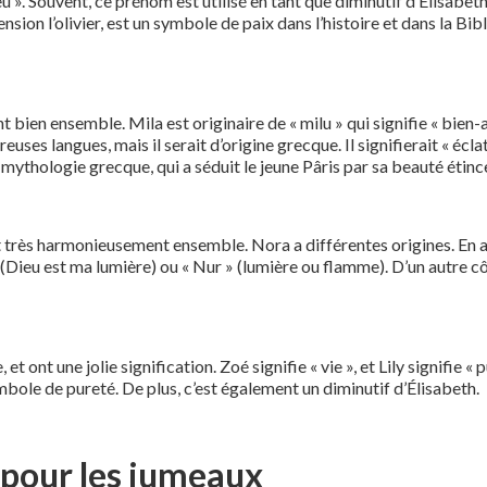
u ». Souvent, ce prénom est utilisé en tant que diminutif d’Élisabet
xtension l’olivier, est un symbole de paix dans l’histoire et dans la Bi
 bien ensemble. Mila est originaire de « milu » qui signifie « bien-a
uses langues, mais il serait d’origine grecque. Il signifierait « écla
a mythologie grecque, qui a séduit le jeune Pâris par sa beauté étinc
 très harmonieusement ensemble. Nora a différentes origines. En ara
» (Dieu est ma lumière) ou « Nur » (lumière ou flamme). D’un autre 
ont une jolie signification. Zoé signifie « vie », et Lily signifie « p
n symbole de pureté. De plus, c’est également un diminutif d’Élisabeth.
 pour les jumeaux