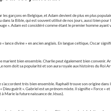
 les garçons en Belgique, et Adam devient de plus en plus populaire
u dans la Bible, qui est souvent utilisé de nos jours, aussi bien pour
e rouge ». Adam est considéré comme étant le premier homme ayant v
ie « lance divine » en ancien anglais. En langue celtique, Oscar signi
e marient bien ensemble. Charlie peut également bien convenir. Art
. Le nom doit sa popularité et son aura royale aux histoires du Roi A
’accordent très bien ensemble. Raphaël trouve son origine dans la tr
« Dieu guérit ». Gabriel est un prénom mixte. Il signifie « Force » et 
à Marie la future naissance de Jésus).