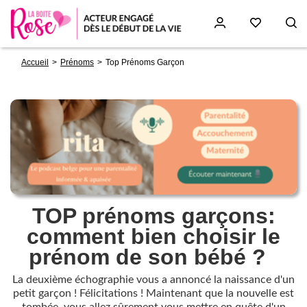
Fil
Aller
Accueil
Prénoms
Top Prénoms Garçon
d'Ariane
au
contenu
principal
TOP prénoms garçons:
Paragraphs
comment bien choisir le
prénom de son bébé ?
La deuxième échographie vous a annoncé la naissance d'un
petit garçon ! Félicitations ! Maintenant que la nouvelle est