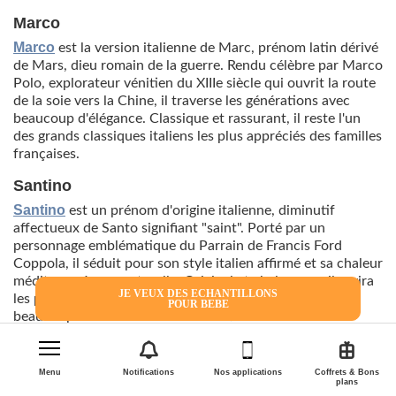
Marco
Marco
est la version italienne de Marc, prénom latin dérivé
de Mars, dieu romain de la guerre. Rendu célèbre par Marco
Polo, explorateur vénitien du XIIIe siècle qui ouvrit la route
de la soie vers la Chine, il traverse les générations avec
beaucoup d'élégance. Classique et rassurant, il reste l'un
des grands classiques italiens les plus appréciés des familles
françaises.
Santino
Santino
est un prénom d'origine italienne, diminutif
affectueux de Santo signifiant "saint". Porté par un
personnage emblématique du Parrain de Francis Ford
Coppola, il séduit pour son style italien affirmé et sa chaleur
méditerranéenne naturelle. Original et chaleureux, il ravira
JE VEUX DES ECHANTILLONS
les parents à la recherche d'un prénom italien avec
POUR BEBE
beaucoup de caractère et d'authenticité.
Enzo
Enzo
est un prénom d'origine italienne et germanique,
Menu
Notifications
Nos applications
Coffrets & Bons
plans
forme courte de Lorenzo ou de Vincenzo. Très apprécié en