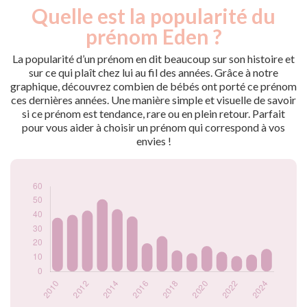
Quelle est la popularité du
Nouveaux-
Année
nés
prénom Eden ?
2009
26
2010
38
La popularité d’un prénom en dit beaucoup sur son histoire et
2011
40
sur ce qui plaît chez lui au fil des années. Grâce à notre
graphique, découvrez combien de bébés ont porté ce prénom
2012
43
ces dernières années. Une manière simple et visuelle de savoir
2013
51
si ce prénom est tendance, rare ou en plein retour. Parfait
2014
44
pour vous aider à choisir un prénom qui correspond à vos
2015
39
envies !
2016
20
2017
25
2018
15
2019
13
2020
18
2021
14
2022
11
2023
12
2024
16
Popularité du
prénom Eden par