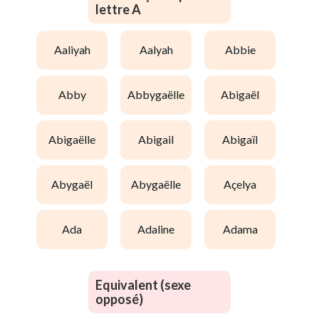
lettre A
aaliyah
aalyah
abbie
abby
abbygaëlle
abigaël
abigaëlle
abigail
abigaïl
abygaël
abygaëlle
açelya
ada
adaline
adama
Equivalent (sexe
opposé)