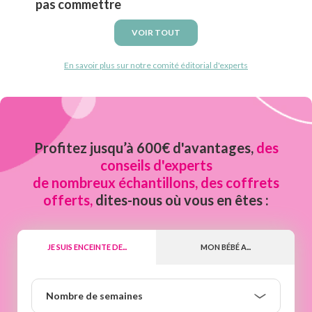
pas commettre
VOIR TOUT
En savoir plus sur notre comité éditorial d'experts
Profitez jusqu’à 600€ d'avantages,
des
conseils d'experts
de nombreux échantillons, des coffrets
offerts,
dites-nous où vous en êtes :
JE SUIS ENCEINTE DE...
MON BÉBÉ A...
Nombre
Nombre de semaines
de