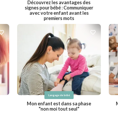
Découvrez les avantages des
signes pour bébé : Communiquer
avec votre enfant avant les
premiers mots
Langage de bébé
Mon enfant est dans sa phase
M
"non moi tout seul"