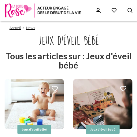
Fil
Aller
Accueil
News
d'Ariane
au
contenu
Jeux d'éveil bébé
principal
Tous les articles sur : Jeux d'éveil
bébé
Jeux d'éveil bébé
Jeux d'éveil bébé