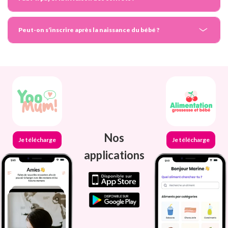
Peut-on s’inscrire après la naissance du bébé ?
Nos
Je télécharge
Je télécharge
applications