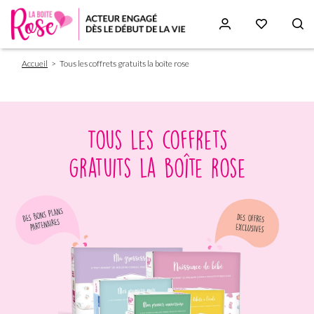
Fil
Aller
Accueil
Tous les coffrets gratuits la boîte rose
d'Ariane
au
contenu
principal
Paragraphs
Tous les coffrets
gratuits la boîte rose