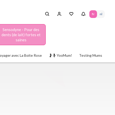
fr
nl
Sensodyne - Pour des
dents (de lait) fortes et
saines
oyager avec La Boite Rose
🤰🤱 YooMum!
Testing Mums