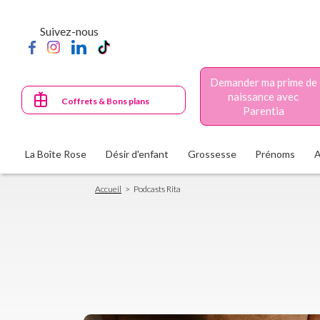
Aller
au
Suivez-nous
contenu
principal
Demander ma prime de
naissance avec
Coffrets & Bons plans
Parentia
La Boîte Rose
Désir d'enfant
Grossesse
Prénoms
Fil
Accueil
Podcasts Rita
d'Ariane