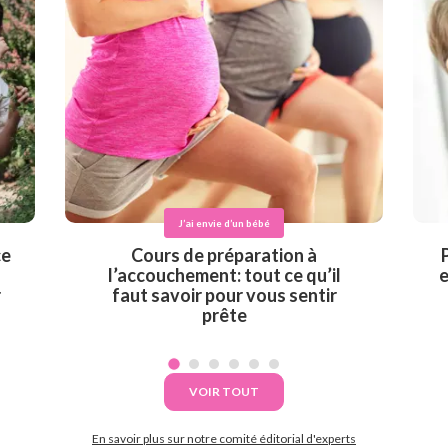
J’ai envie d’un bébé
ce
Cours de préparation à
l’accouchement: tout ce qu’il
e
r
faut savoir pour vous sentir
prête
VOIR TOUT
En savoir plus sur notre comité éditorial d'experts