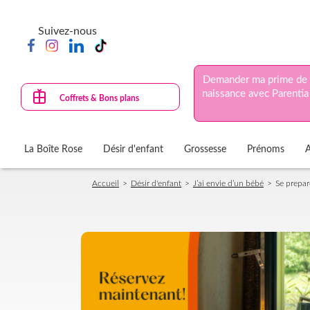
Aller
au
Suivez-nous
contenu
principal
Demander ma prime de
naissance avec Parentia
Coffrets & Bons plans
La Boîte Rose
Désir d'enfant
Grossesse
Prénoms
Fil
Accueil
Désir d'enfant
J’ai envie d’un bébé
Se prepar
d'Ariane