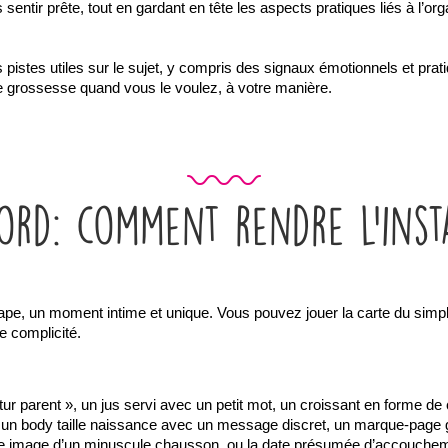
sentir prête, tout en gardant en tête les aspects pratiques liés à l’org
stes utiles sur le sujet, y compris des signaux émotionnels et pratiq
re grossesse quand vous le voulez, à votre manière.
bord: comment rendre l’inst
ape, un moment intime et unique. Vous pouvez jouer la carte du simple
e complicité.
r parent », un jus servi avec un petit mot, un croissant en forme de cœ
n, un body taille naissance avec un message discret, un marque-page g
e image d’un minuscule chausson, ou la date présumée d’accouchement