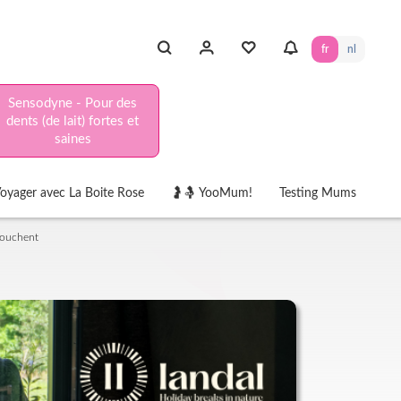
fr
nl
Sensodyne - Pour des
dents (de lait) fortes et
saines
oyager avec La Boite Rose
🤰🤱 YooMum!
Testing Mums
touchent