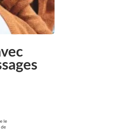
avec
ssages
e le
n de