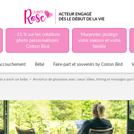
-15 % sur les créations
Murprotec protège
photo personnalisées
votre maison et votre
Cotton Bird
famille
Accouchement
Bébé
Faire-part et souvenirs by Cotton Bird
V
er a avoir un bebe
Annonce de grossesse avec cœur: idées, timing et messages qui 