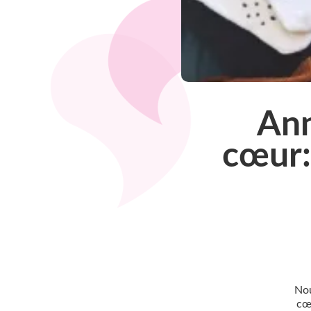
Ann
cœur:
Nou
cœu