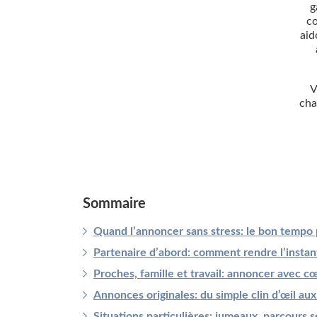
g
c
aid
V
cha
Sommaire
Quand l’annoncer sans stress: le bon tempo
Partenaire d’abord: comment rendre l’instan
Proches, famille et travail: annoncer avec cœ
Annonces originales: du simple clin d’œil aux
Situations particulières: jumeaux, parcours 