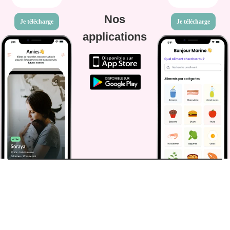
Nos
Je télécharge
Je télécharge
applications