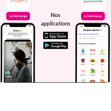
Nos
Je télécharge
Je télécharge
applications