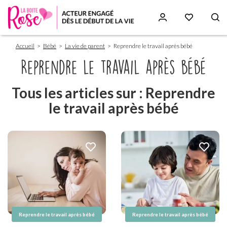
Fil
Aller
Accueil
Bébé
La vie de parent
Reprendre le travail après bébé
d'Ariane
au
contenu
Reprendre le travail après bébé
principal
Tous les articles sur : Reprendre
le travail après bébé
Reprendre le travail après bébé
Reprendre le travail après bébé