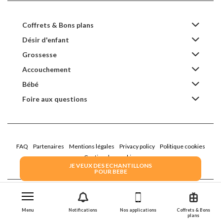
Coffrets & Bons plans
Désir d'enfant
Grossesse
Accouchement
Bébé
Foire aux questions
FAQ
Partenaires
Mentions légales
Privacy policy
Politique cookies
Gestion des cookies
JE VEUX DES ECHANTILLONS
POUR BEBE
2022 Family Service - la Boîte Rose
Menu
Notifications
Nos applications
Coffrets & Bons
plans