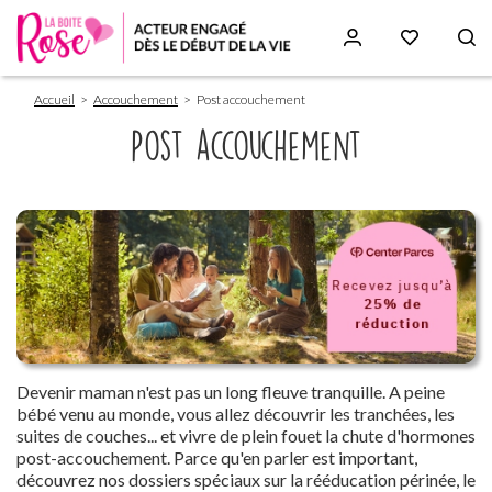
Fil
Aller
Accueil
Accouchement
Post accouchement
d'Ariane
au
contenu
Post accouchement
principal
Paragraphs
Devenir maman n'est pas un long fleuve tranquille. A peine
bébé venu au monde, vous allez découvrir les tranchées, les
suites de couches... et vivre de plein fouet la chute d'hormones
post-accouchement. Parce qu'en parler est important,
découvrez nos dossiers spéciaux sur la rééducation périnée, le