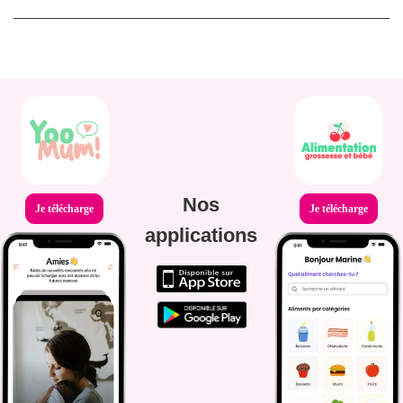
Nos
Je télécharge
Je télécharge
applications