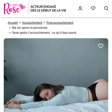
Fil
Aller
Accueil
Accouchement
Post accouchement
d'Ariane
au
Ma vie apres la grossesse
contenu
Sexe après l’accouchement : ce qu’il faut savoir
principal