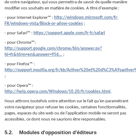
de votre navigateur, qui vous permettra de savoir de quelle manière
modifier vos souhaits en matière de cookies. A titre d’exemple :
- pour Internet Explorer™ :
http://windows.microsoft.com/fr-
FR/windows-vista/Block-or-allow-cookies
;
- pour Safari™ :
https://support.apple.com/fr-fr/safari
- pour Chrome™:
http://support.google.com/chrome/bin/answer.py?
hl=fr&hlrm=en&answer=956…
;
- pour Firefox™ :
http://support.mozilla.org/fr/kb/Activer%20et%20d%C3%A9sactive
;
- pour Opera™ :
http://help.opera.com/Windows/10.20/fr/cookies.html
.
Nous attirons toutefois votre attention sur le fait qu’en paramétrant
votre navigateur pour refuser les cookies, certaines fonctionnalités,
pages, espaces du site web ou de l’application mobile ne seront pas
accessibles, ce dont nous ne saurions être responsables.
5.2. Modules d'opposition d'éditeurs