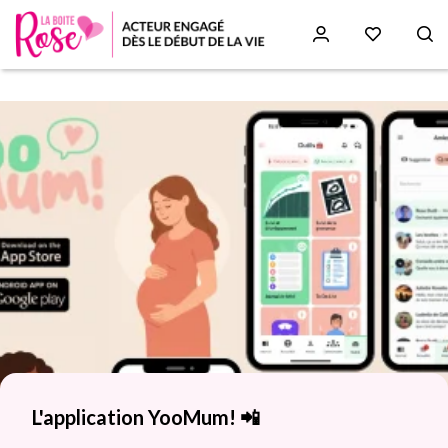
Aller
au
Paragraphs
contenu
principal
L'application YooMum! 📲