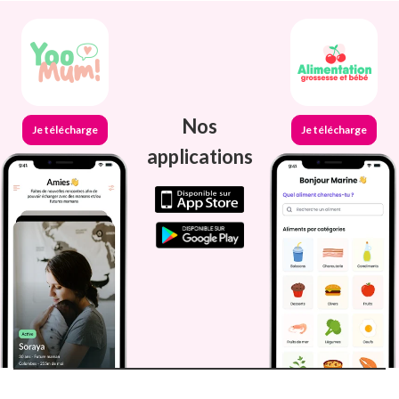
Nos
Je télécharge
Je télécharge
applications