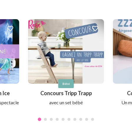
Bébé
 Ice
Concours Tripp Trapp
C
spectacle
avec un set bébé
Un ma