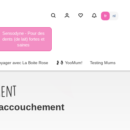
fr
nl
Sensodyne - Pour des
dents (de lait) fortes et
saines
oyager avec La Boite Rose
🤰🤱 YooMum!
Testing Mums
ment
s accouchement