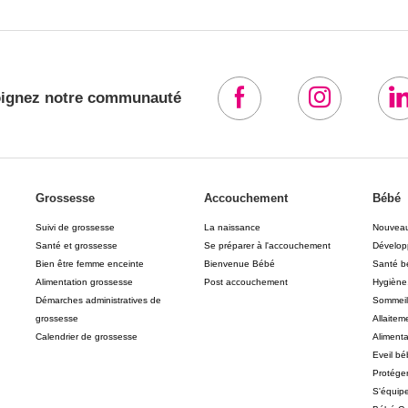
oignez notre communauté
Grossesse
Accouchement
Bébé
Suivi de grossesse
La naissance
Nouvea
Santé et grossesse
Se préparer à l'accouchement
Dévelop
Bien être femme enceinte
Bienvenue Bébé
Santé b
Alimentation grossesse
Post accouchement
Hygiène,
Démarches administratives de
Sommeil
grossesse
Allaitem
Calendrier de grossesse
Aliment
Eveil b
Protége
S'équip