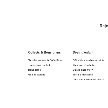
Rej
Coffrets & Bons plans
Désir d'enfant
Tous les coffrets la Boîte Rose
Difficultés à tomber enceinte
Trouver mon coffret
J’ai envie d’un bébé
Bons plans
Suis-je enceinte ?
Guides experts
Test de grossesse
Comment tomber enceinte ?