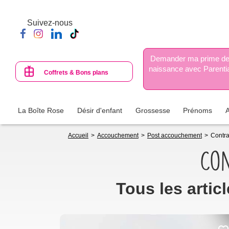
Aller
au
Suivez-nous
contenu
principal
Demander ma prime d
naissance avec Parenti
Coffrets & Bons plans
La Boîte Rose
Désir d'enfant
Grossesse
Prénoms
Fil
Accueil
Accouchement
Post accouchement
Contr
d'Ariane
Con
Tous les arti