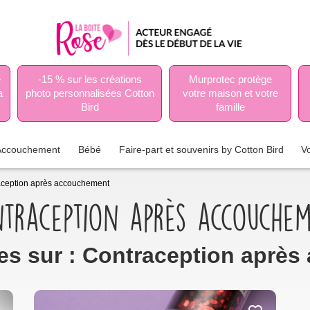
e
-15 % sur les créations
Murprotec protège
a
photo personnalisées Cotton
votre maison et votre
Bird
famille
Accouchement
Bébé
Faire-part et souvenirs by Cotton Bird
V
aception après accouchement
traception après accouche
cles sur : Contraception aprè