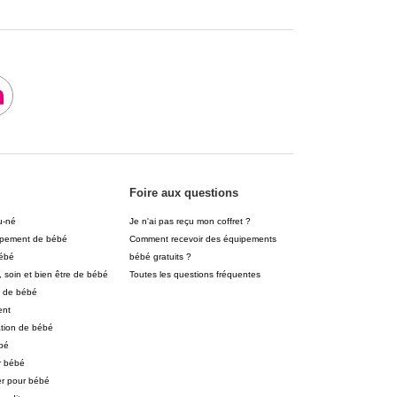
Foire aux questions
u-né
Je n'ai pas reçu mon coffret ?
pement de bébé
Comment recevoir des équipements
ébé
bébé gratuits ?
 soin et bien être de bébé
Toutes les questions fréquentes
 de bébé
ent
ation de bébé
ébé
r bébé
er pour bébé