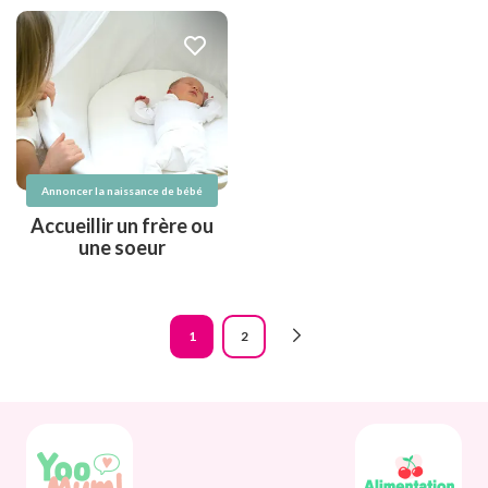
Annoncer la naissance de bébé
Accueillir un frère ou
une soeur
Pagination
1
2
Page
Page
courante