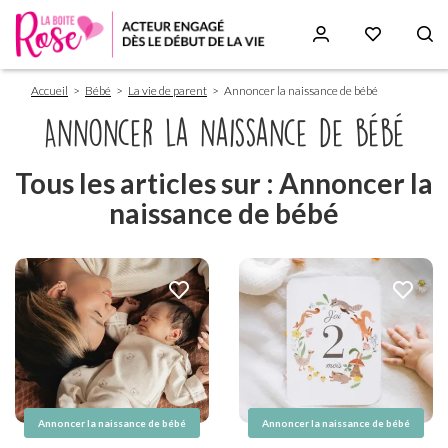
Fil
Aller
Accueil
Bébé
La vie de parent
Annoncer la naissance de bébé
d'Ariane
au
contenu
Annoncer la naissance de bébé
principal
Tous les articles sur : Annoncer la
naissance de bébé
Annoncer la naissance de bébé
Annoncer la naissance de bébé