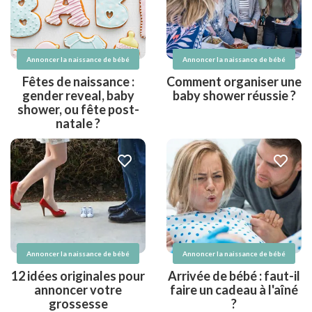
Annoncer la naissance de bébé
Annoncer la naissance de bébé
Fêtes de naissance :
Comment organiser une
gender reveal, baby
baby shower réussie ?
shower, ou fête post-
natale ?
Annoncer la naissance de bébé
Annoncer la naissance de bébé
12 idées originales pour
Arrivée de bébé : faut-il
annoncer votre
faire un cadeau à l'aîné
grossesse
?