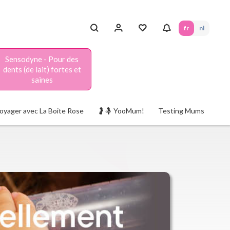
fr
nl
Sensodyne - Pour des
dents (de lait) fortes et
saines
oyager avec La Boite Rose
🤰🤱 YooMum!
Testing Mums