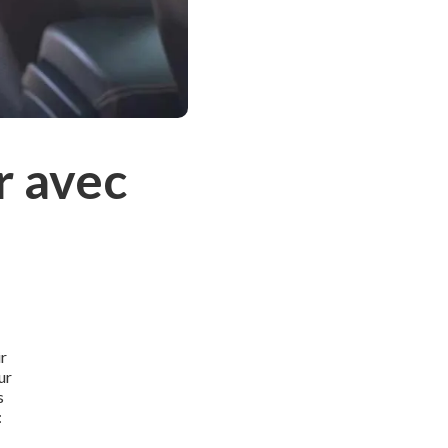
r avec
ir
ur
s
: