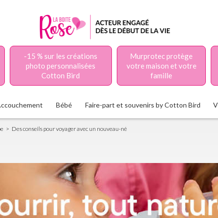
-15 % sur les créations
Murprotec protège
photo personnalisées
votre maison et votre
Cotton Bird
famille
Accouchement
Bébé
Faire-part et souvenirs by Cotton Bird
V
be
Des conseils pour voyager avec un nouveau-né