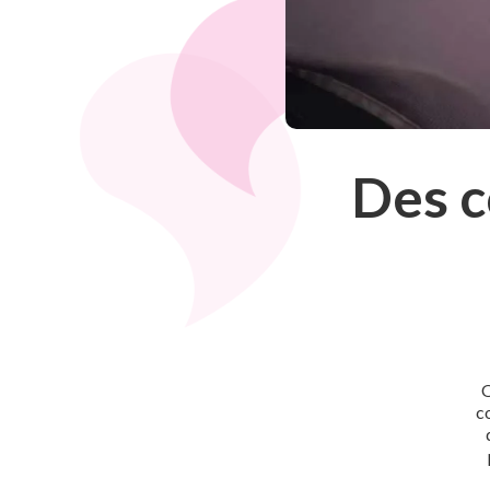
Des c
O
c