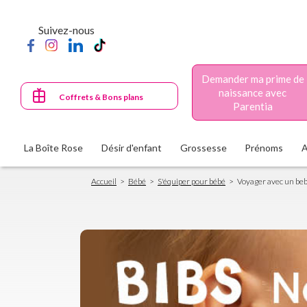
Aller
au
Suivez-nous
contenu
principal
Demander ma prime de
naissance avec
Coffrets & Bons plans
Parentia
La Boîte Rose
Désir d'enfant
Grossesse
Prénoms
Fil
Accueil
Bébé
S'équiper pour bébé
Voyager avec un be
d'Ariane