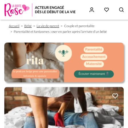
Fil
Aller
Accueil
Bébé
La vie de parent
Couple et parentalite
d'Ariane
au
Parentalité et fantasmes : oser en parler après l’arrivée d’un bébé
contenu
principal