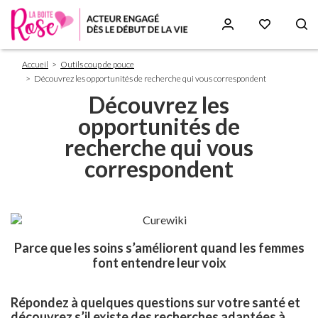
Fil
Aller
Accueil
Outils coup de pouce
d'Ariane
au
Découvrez les opportunités de recherche qui vous correspondent
contenu
Découvrez les
principal
opportunités de
recherche qui vous
correspondent
Parce que les soins s’améliorent quand les femmes
font entendre leur voix
Répondez à quelques questions sur votre santé et
découvrez s’il existe des recherches adaptées à