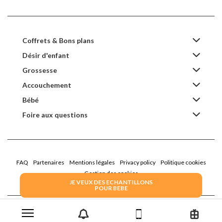
Coffrets & Bons plans
Désir d'enfant
Grossesse
Accouchement
Bébé
Foire aux questions
FAQ
Partenaires
Mentions légales
Privacy policy
Politique cookies
Gestion des cookies
JE VEUX DES ECHANTILLONS
POUR BEBE
2022 Family Service - la Boîte Rose