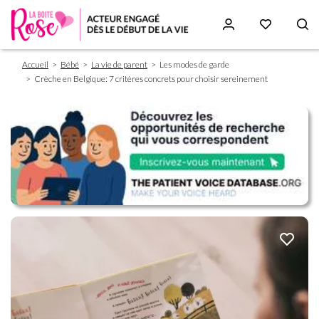
Fil
Aller
Accueil
Bébé
La vie de parent
Les modes de garde
d'Ariane
au
Crèche en Belgique: 7 critères concrets pour choisir sereinement
contenu
principal