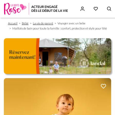
Fil
Aller
Accueil
Bébé
La vie de parent
Voyager avec un bebe
d'Ariane
au
Maillots de bain pour toute la famille : confort, protection et style pour l’été
contenu
principal