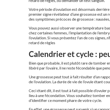
retard de règles, ou demander un test sanguin.
Votre période d’ovulation est désormais derrière 
premier signe révélateur d’une grossesse est un r
des symptômes précoces de grossesse : nausées, f
Vous pouvez aussi observer une température basal
chez certaines femmes, l’implantation de l’embry
l’ovulation. Si vous présentez l’un de ces signes, n
retard de règles
Calendrier et cycle : p
Bien que probable, il est plutôt rare de tomber enc
libéré par l’ovaire, il ne reste fécondable que pe
Une grossesse peut tout à fait résulter d’un rappo
de l’ovulation. La durée de vie de l’ovule étant co
Ceci étant dit, il est tout à fait possible d’ovul
lieu à une fécondation. Vous souhaitez tomber en
d’identifier ce moment phare de votre cycle.
En effet, une grossesse peut survenir si un rappor