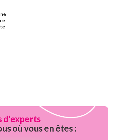
une
tre
ute
s d'experts
ous où vous en êtes :