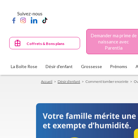
Aller
au
Suivez-nous
contenu
principal
Demander ma prime de
naissance avec
Coffrets & Bons plans
Parentia
La Boîte Rose
Désir d'enfant
Grossesse
Prénoms
Fil
Accueil
Désir d'enfant
Comment tomber enceinte
Ov
d'Ariane