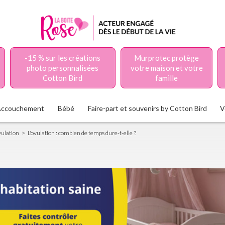
-15 % sur les créations
Murprotec protège
photo personnalisées
votre maison et votre
Cotton Bird
famille
Accouchement
Bébé
Faire-part et souvenirs by Cotton Bird
V
ulation
L'ovulation : combien de temps dure-t-elle ?