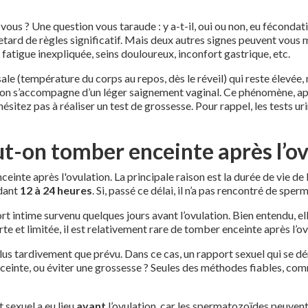
vous ? Une question vous taraude : y a-t-il, oui ou non, eu fécond
etard de règles significatif. Mais deux autres signes peuvent vous m
atigue inexpliquée, seins douloureux, inconfort gastrique, etc.
e (température du corps au repos, dès le réveil) qui reste élevée, 
on s’accompagne d’un léger saignement vaginal. Ce phénomène, appel
’hésitez pas à réaliser un test de grossesse. Pour rappel, les tests u
eut-on tomber enceinte après l’ov
einte après l'ovulation. La principale raison est la durée de vie de 
ndant
12 à 24 heures
. Si, passé ce délai, il n’a pas rencontré de spe
rt intime survenu quelques jours avant l’ovulation. Bien entendu, ell
urte et limitée, il est relativement rare de tomber enceinte après l’ov
er plus tardivement que prévu. Dans ce cas, un rapport sexuel qui se
ceinte, ou éviter une grossesse ? Seules des méthodes fiables, com
t sexuel a eu lieu
avant
l’ovulation, car les spermatozoïdes peuven