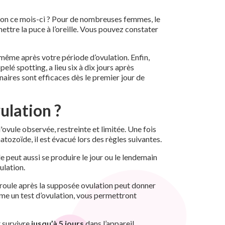
ation ce mois-ci ? Pour de nombreuses femmes, le
ettre la puce à l’oreille. Vous pouvez constater
même après votre période d’ovulation. Enfin,
é spotting, a lieu six à dix jours après
rinaires sont efficaces dès le premier jour de
ulation ?
l'ovule observée, restreinte et limitée. Une fois
rmatozoïde, il est évacué lors des règles suivantes.
e peut aussi se produire le jour ou le lendemain
ulation.
 déroule après la supposée ovulation peut donner
me un test d’ovulation, vous permettront
t survivre
jusqu’à 5 jours
dans l’appareil