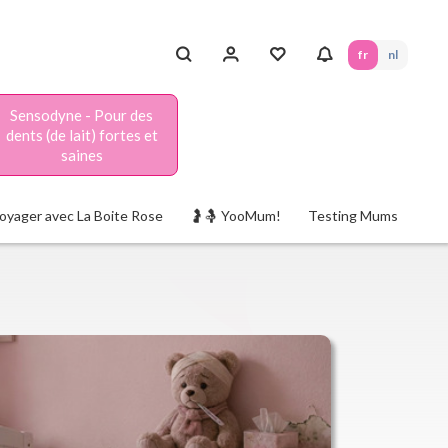
fr
nl
Sensodyne - Pour des
dents (de lait) fortes et
saines
oyager avec La Boite Rose
🤰🤱 YooMum!
Testing Mums