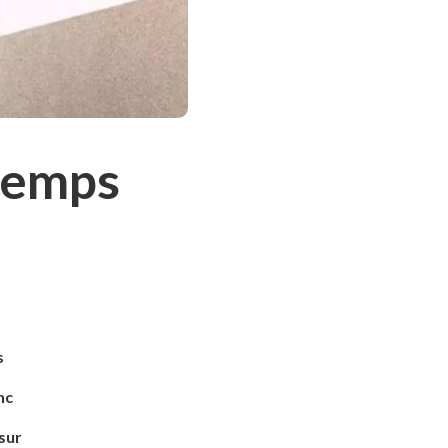
 temps
s
nc
sur