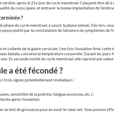
 tardive, après le 21e jour du cycle menstruel. Cela peut être dû 
 qualité du corps jaune, et entraver la bonne implantation de l’embr
terminée ?
le phase du cycle menstruel, à savoir la phase lutéale. Dès lors, vo
pe passe plutôt par la constatation de l’absence de symptômes de l’
e et collante de la glaire cervicale. Une fois l’ovulation finie, cet
ase lutéale, concerne la température corporelle. Durant les jours fe
one. En seconde moitié du cycle menstruel, elle reprend une valeur
le a été fécondé ?
ici trois signes potentiellement révélateurs :
, sensibilité de la poitrine, fatigue excessive, etc.) ;
levée après l’ovulation.
uer un test de grossesse pour en avoir le cœur net. Vous pouvez effe