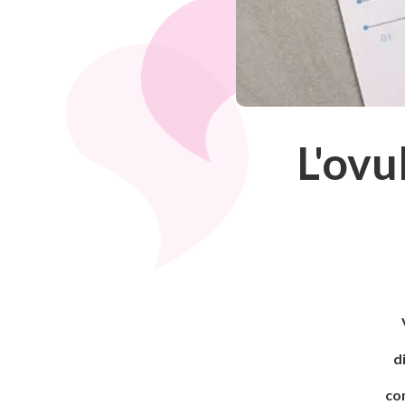
L'ovu
d
co