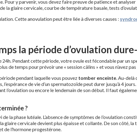
. Pour y parvenir, vous devez faire preuve de patience et analyser l
e la glaire cervicale, courbe de température basale, tests d’ovulat
tion. Cette anovulation peut être liée à diverses causes :
syndro
s la période d’ovulation dure-t
e 24h. Pendant cette période, votre ovule est fécondable par un s
lus de temps pour prévoir une « session câlins » et vous n’avez pas 
la période pendant laquelle vous pouvez
tomber enceinte
. Au-delà 
s, l’espérance de vie d’un spermatozoïde peut durer jusqu’à 4 jours.
ant l’ovulation ou encore le lendemain de son début. Il faut égalem
terminée ?
 de la phase lutéale. L’absence de symptômes de l’ovulation consti
la glaire cervicale devient plus épaisse et collante. De son côté,
ffet de l’hormone progestérone.