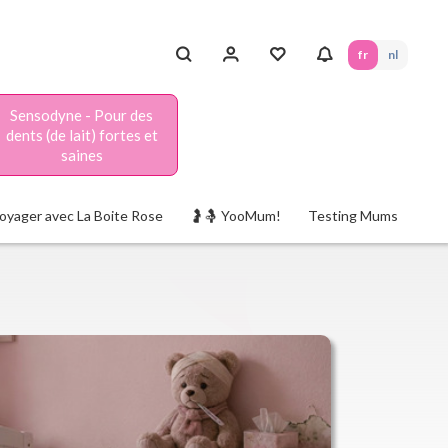
fr
nl
Sensodyne - Pour des
dents (de lait) fortes et
saines
oyager avec La Boite Rose
🤰🤱 YooMum!
Testing Mums