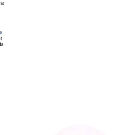
ns
e
is
la