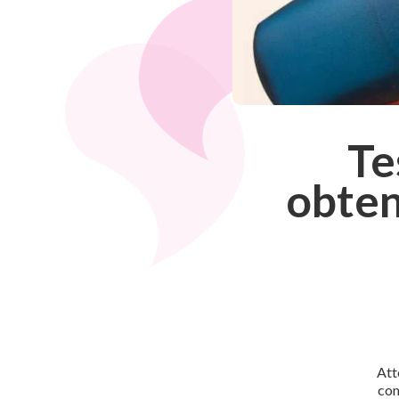
Te
obten
Att
com