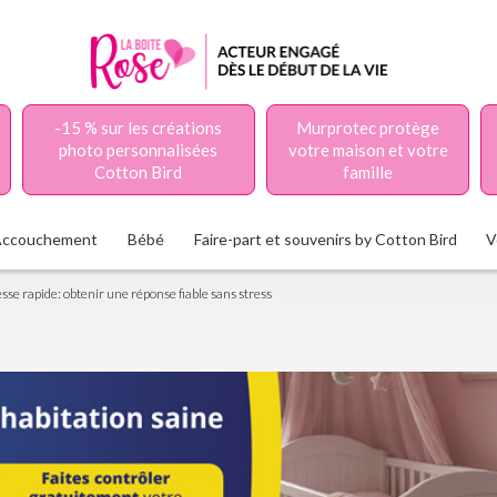
-15 % sur les créations
Murprotec protège
photo personnalisées
votre maison et votre
Cotton Bird
famille
Accouchement
Bébé
Faire-part et souvenirs by Cotton Bird
V
esse rapide: obtenir une réponse fiable sans stress