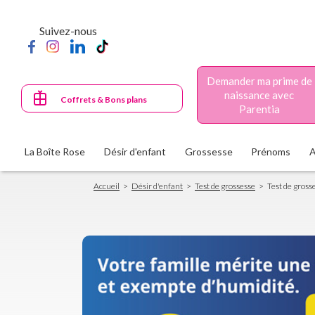
Aller
au
Suivez-nous
contenu
principal
Demander ma prime de
naissance avec
Coffrets & Bons plans
Parentia
La Boîte Rose
Désir d'enfant
Grossesse
Prénoms
Fil
Accueil
Désir d'enfant
Test de grossesse
Test de gross
d'Ariane