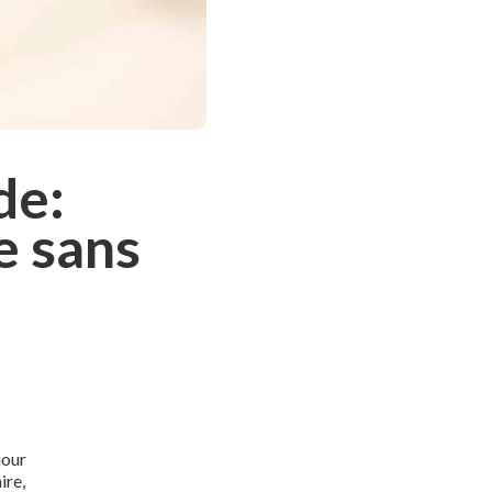
de:
e sans
jour
ire,