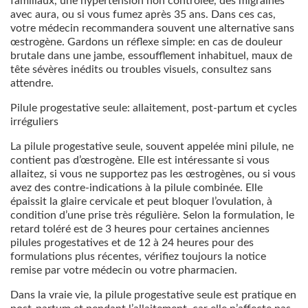
familiaux, une hypertension non contrôlée, des migraines
avec aura, ou si vous fumez après 35 ans. Dans ces cas,
votre médecin recommandera souvent une alternative sans
œstrogène. Gardons un réflexe simple: en cas de douleur
brutale dans une jambe, essoufflement inhabituel, maux de
tête sévères inédits ou troubles visuels, consultez sans
attendre.
Pilule progestative seule: allaitement, post-partum et cycles
irréguliers
La pilule progestative seule, souvent appelée mini pilule, ne
contient pas d’œstrogène. Elle est intéressante si vous
allaitez, si vous ne supportez pas les œstrogènes, ou si vous
avez des contre-indications à la pilule combinée. Elle
épaissit la glaire cervicale et peut bloquer l’ovulation, à
condition d’une prise très régulière. Selon la formulation, le
retard toléré est de 3 heures pour certaines anciennes
pilules progestatives et de 12 à 24 heures pour des
formulations plus récentes, vérifiez toujours la notice
remise par votre médecin ou votre pharmacien.
Dans la vraie vie, la pilule progestative seule est pratique en