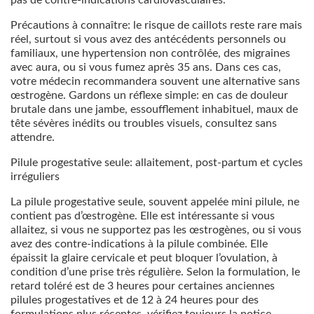
Précautions à connaître: le risque de caillots reste rare mais
réel, surtout si vous avez des antécédents personnels ou
familiaux, une hypertension non contrôlée, des migraines
avec aura, ou si vous fumez après 35 ans. Dans ces cas,
votre médecin recommandera souvent une alternative sans
œstrogène. Gardons un réflexe simple: en cas de douleur
brutale dans une jambe, essoufflement inhabituel, maux de
tête sévères inédits ou troubles visuels, consultez sans
attendre.
Pilule progestative seule: allaitement, post-partum et cycles
irréguliers
La pilule progestative seule, souvent appelée mini pilule, ne
contient pas d’œstrogène. Elle est intéressante si vous
allaitez, si vous ne supportez pas les œstrogènes, ou si vous
avez des contre-indications à la pilule combinée. Elle
épaissit la glaire cervicale et peut bloquer l’ovulation, à
condition d’une prise très régulière. Selon la formulation, le
retard toléré est de 3 heures pour certaines anciennes
pilules progestatives et de 12 à 24 heures pour des
formulations plus récentes, vérifiez toujours la notice