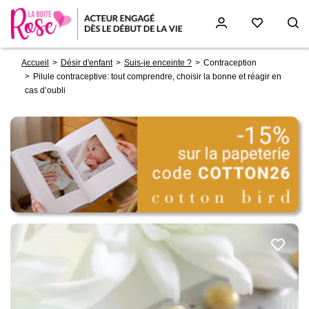
Fil
Aller
Accueil
Désir d'enfant
Suis-je enceinte ?
Contraception
d'Ariane
au
Pilule contraceptive: tout comprendre, choisir la bonne et réagir en
contenu
cas d’oubli
principal