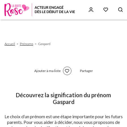
Aller
au
contenu
principal
Fil
Accueil
Prénoms
Gaspard
d'Ariane
Ajouter à ma liste
Partager
Découvrez la signification du prénom
Gaspard
Le choix d’un prénom est une étape importante pour les futurs
parents. Pour vous aider à décider, nous vous proposons de