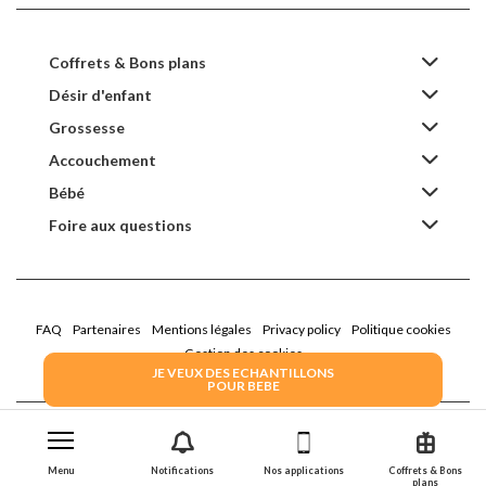
Coffrets & Bons plans
Désir d'enfant
Grossesse
Accouchement
Bébé
Foire aux questions
FAQ
Partenaires
Mentions légales
Privacy policy
Politique cookies
Gestion des cookies
JE VEUX DES ECHANTILLONS
POUR BEBE
2022 Family Service - la Boîte Rose
Menu
Notifications
Nos applications
Coffrets & Bons
plans