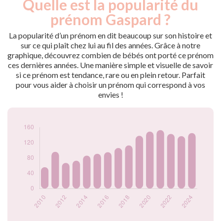
Quelle est la popularité du
Nouveaux-
Année
nés
prénom Gaspard ?
2009
59
2010
56
La popularité d’un prénom en dit beaucoup sur son histoire et
2011
96
sur ce qui plaît chez lui au fil des années. Grâce à notre
graphique, découvrez combien de bébés ont porté ce prénom
2012
67
ces dernières années. Une manière simple et visuelle de savoir
2013
73
si ce prénom est tendance, rare ou en plein retour. Parfait
2014
86
pour vous aider à choisir un prénom qui correspond à vos
2015
91
envies !
2016
95
2017
106
2018
113
2019
138
2020
149
2021
153
2022
143
2023
137
2024
145
Popularité du
prénom Gaspard