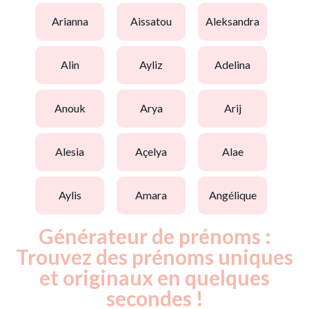
arianna
aissatou
aleksandra
alin
ayliz
adelina
anouk
arya
arij
alesia
açelya
alae
aylis
amara
angélique
Générateur de prénoms :
Trouvez des prénoms uniques
et originaux en quelques
secondes !