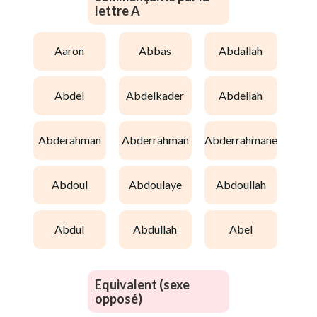
lettre A
aaron
abbas
abdallah
abdel
abdelkader
abdellah
abderahman
abderrahman
abderrahmane
abdoul
abdoulaye
abdoullah
abdul
abdullah
abel
Equivalent (sexe
opposé)