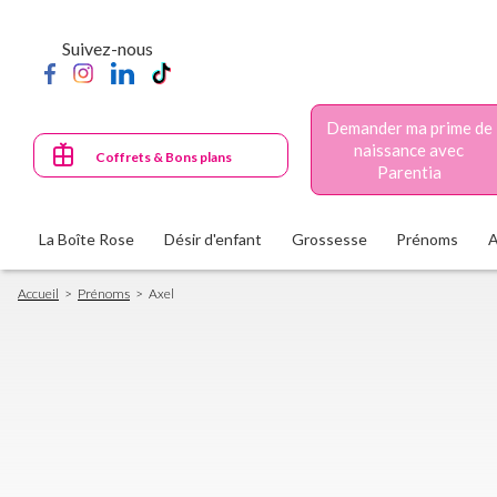
Aller
au
Suivez-nous
contenu
principal
Demander ma prime de
naissance avec
Coffrets & Bons plans
Parentia
La Boîte Rose
Désir d'enfant
Grossesse
Prénoms
Fil
Accueil
Prénoms
Axel
d'Ariane