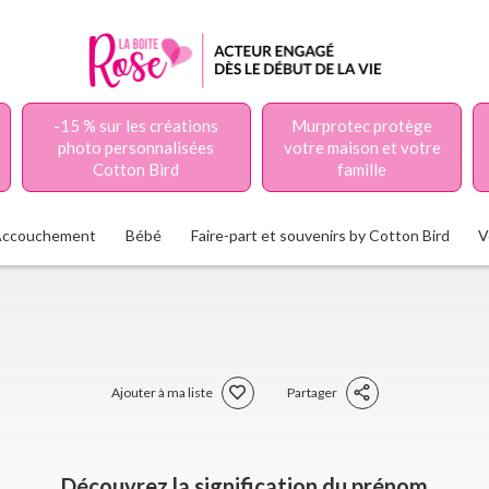
-15 % sur les créations
Murprotec protège
photo personnalisées
votre maison et votre
Cotton Bird
famille
Accouchement
Bébé
Faire-part et souvenirs by Cotton Bird
V
Ajouter à ma liste
Partager
Découvrez la signification du prénom