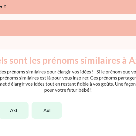
el ?
s sont les prénoms similaires à A
es prénoms similaires pour élargir vos idées ! Si le prénom que vou
rénoms similaires est là pour vous inspirer. Ces prénoms partagent 
met d’élargir vos idées tout en restant fidèle à vos goûts. Une faço
pour votre futur bébé !
axl
axl