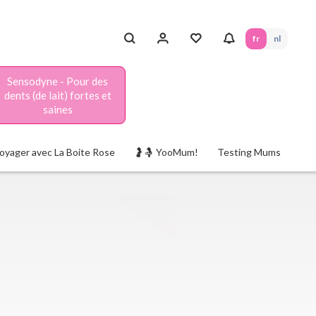
fr
nl
Sensodyne - Pour des
dents (de lait) fortes et
saines
oyager avec La Boite Rose
🤰🤱 YooMum!
Testing Mums