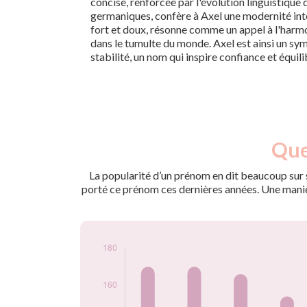
concise, renforcée par l'évolution linguistique
germaniques, confère à Axel une modernité inte
fort et doux, résonne comme un appel à l'harmon
dans le tumulte du monde. Axel est ainsi un sym
stabilité, un nom qui inspire confiance et équili
Nouveaux-
Que
Année
nés
2009
151
La popularité d’un prénom en dit beaucoup sur s
2010
170
porté ce prénom ces dernières années. Une manière
2011
170
2012
166
2013
154
2014
129
2015
126
2016
113
2017
91