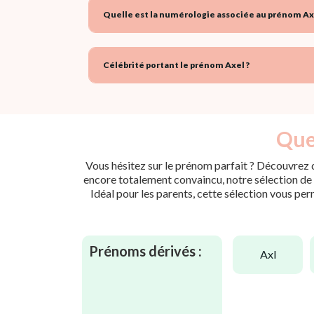
Quelle est la numérologie associée au prénom Ax
Célébrité portant le prénom Axel ?
Quel
Vous hésitez sur le prénom parfait ? Découvrez d
encore totalement convaincu, notre sélection de p
Idéal pour les parents, cette sélection vous per
Prénoms dérivés :
axl