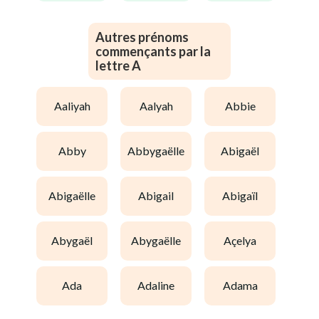
Autres prénoms
commençants par la
lettre A
aaliyah
aalyah
abbie
abby
abbygaëlle
abigaël
abigaëlle
abigail
abigaïl
abygaël
abygaëlle
açelya
ada
adaline
adama