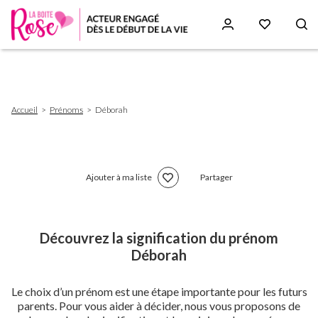
Aller
au
contenu
principal
Fil
Accueil
Prénoms
Déborah
d'Ariane
Ajouter à ma liste
Partager
Découvrez la signification du prénom
Déborah
Le choix d’un prénom est une étape importante pour les futurs
parents. Pour vous aider à décider, nous vous proposons de