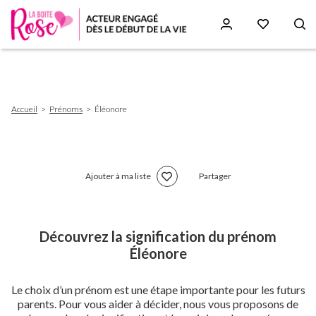
Aller
au
contenu
principal
Fil
Accueil
Prénoms
Éléonore
d'Ariane
Ajouter à ma liste
Partager
Découvrez la signification du prénom
Éléonore
Le choix d’un prénom est une étape importante pour les futurs
parents. Pour vous aider à décider, nous vous proposons de