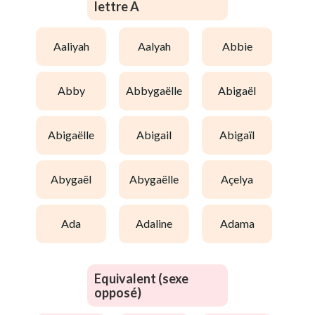
lettre A
aaliyah
aalyah
abbie
abby
abbygaëlle
abigaël
abigaëlle
abigail
abigaïl
abygaël
abygaëlle
açelya
ada
adaline
adama
Equivalent (sexe
opposé)