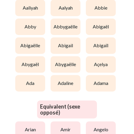
aaliyah
aalyah
abbie
abby
abbygaëlle
abigaël
abigaëlle
abigail
abigaïl
abygaël
abygaëlle
açelya
ada
adaline
adama
Equivalent (sexe
opposé)
arian
amir
angelo