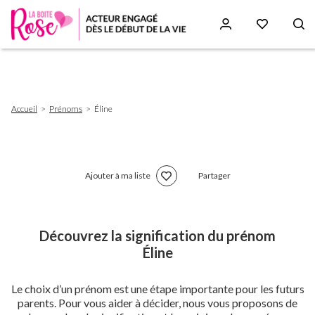
Aller
au
contenu
principal
Fil
Accueil
Prénoms
Éline
d'Ariane
Ajouter à ma liste
Partager
Découvrez la signification du prénom
Éline
Le choix d’un prénom est une étape importante pour les futurs
parents. Pour vous aider à décider, nous vous proposons de