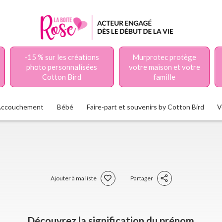
-15 % sur les créations
Murprotec protège
photo personnalisées
votre maison et votre
Cotton Bird
famille
Accouchement
Bébé
Faire-part et souvenirs by Cotton Bird
V
Ajouter à ma liste
Partager
Découvrez la signification du prénom