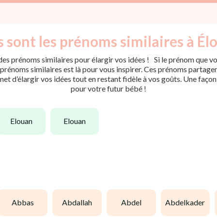
 sont les prénoms similaires à Él
es prénoms similaires pour élargir vos idées ! Si le prénom que vou
rénoms similaires est là pour vous inspirer. Ces prénoms partagent 
met d’élargir vos idées tout en restant fidèle à vos goûts. Une faço
pour votre futur bébé !
elouan
elouan
abbas
abdallah
abdel
abdelkader