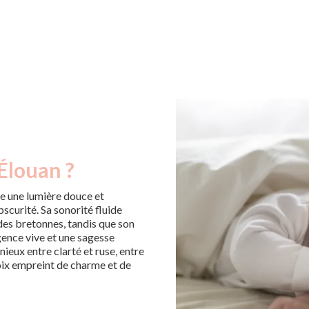
Élouan ?
e une lumière douce et
bscurité. Sa sonorité fluide
ndes bretonnes, tandis que son
igence vive et une sagesse
nieux entre clarté et ruse, entre
hoix empreint de charme et de