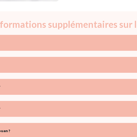
informations supplémentaires sur 
?
?
ouan ?