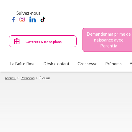
Aller
au
Suivez-nous
contenu
principal
Demander ma prime de
naissance avec
Coffrets & Bons plans
Parentia
La Boîte Rose
Désir d'enfant
Grossesse
Prénoms
Fil
Accueil
Prénoms
Élouan
d'Ariane