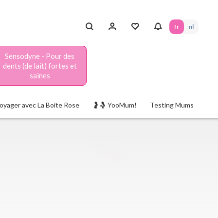
fr
nl
Sensodyne - Pour des
dents (de lait) fortes et
saines
oyager avec La Boite Rose
🤰🤱 YooMum!
Testing Mums