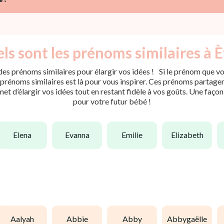
ls sont les prénoms similaires à È
es prénoms similaires pour élargir vos idées ! Si le prénom que vou
rénoms similaires est là pour vous inspirer. Ces prénoms partagent 
met d’élargir vos idées tout en restant fidèle à vos goûts. Une faço
pour votre futur bébé !
elena
evanna
emilie
elizabeth
aalyah
abbie
abby
abbygaëlle