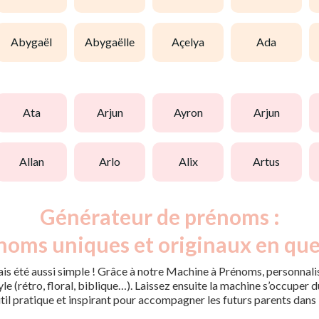
abygaël
abygaëlle
açelya
ada
ata
arjun
ayron
arjun
allan
arlo
alix
artus
Générateur de prénoms :
noms uniques et originaux en que
is été aussi simple ! Grâce à notre Machine à Prénoms, personnalis
tyle (rétro, floral, biblique…). Laissez ensuite la machine s’occupe
til pratique et inspirant pour accompagner les futurs parents dans 