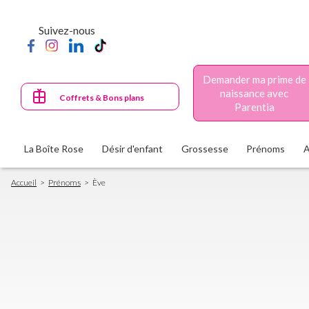
Aller
au
Suivez-nous
contenu
principal
Demander ma prime de
naissance avec
Coffrets & Bons plans
Parentia
La Boîte Rose
Désir d'enfant
Grossesse
Prénoms
Fil
Accueil
Prénoms
Ève
d'Ariane