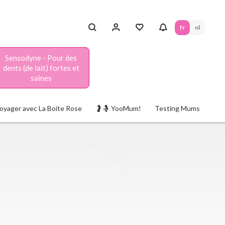
fr
nl
Sensodyne - Pour des
dents (de lait) fortes et
saines
oyager avec La Boite Rose
🤰🤱 YooMum!
Testing Mums