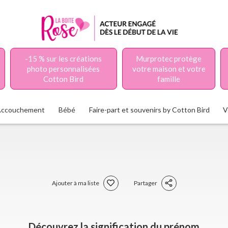
-15 % sur les créations
Murprotec protège
photo personnalisées
votre maison et votre
Cotton Bird
famille
Accouchement
Bébé
Faire-part et souvenirs by Cotton Bird
V
Ajouter à ma liste
Partager
Découvrez la signification du prénom