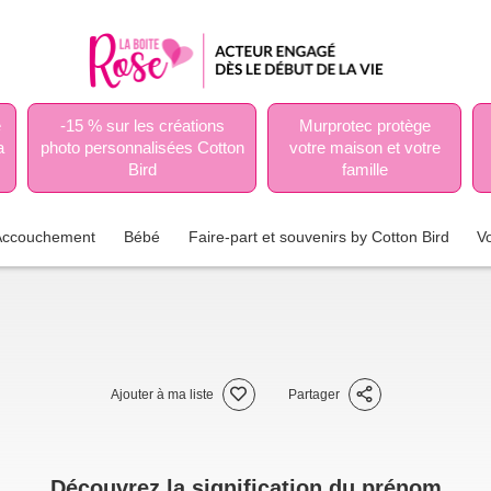
e
-15 % sur les créations
Murprotec protège
a
photo personnalisées Cotton
votre maison et votre
Bird
famille
Accouchement
Bébé
Faire-part et souvenirs by Cotton Bird
V
Ajouter à ma liste
Partager
Découvrez la signification du prénom