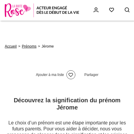
Aller
au
contenu
principal
Fil
Accueil
Prénoms
Jérome
d'Ariane
Ajouter à ma liste
Partager
Découvrez la signification du prénom
Jérome
Le choix d’un prénom est une étape importante pour les
futurs parents. Pour vous aider à décider, nous vous