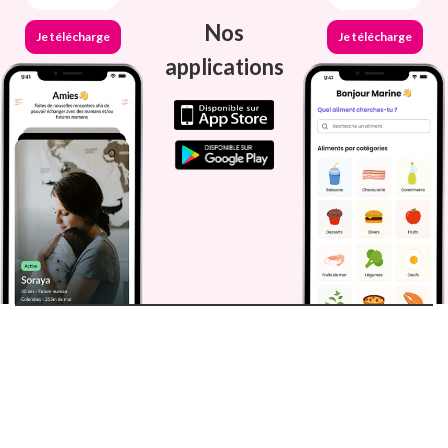
Nos
Je télécharge
Je télécharge
applications