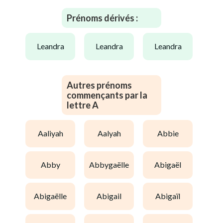
Prénoms dérivés :
leandra
leandra
leandra
Autres prénoms
commençants par la
lettre A
aaliyah
aalyah
abbie
abby
abbygaëlle
abigaël
abigaëlle
abigail
abigaïl