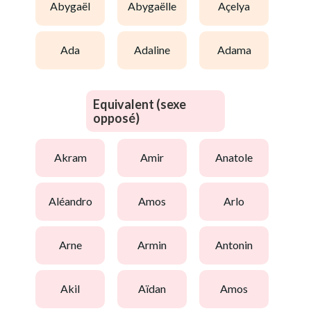
abygaël
abygaëlle
açelya
ada
adaline
adama
Equivalent (sexe
opposé)
akram
amir
anatole
aléandro
amos
arlo
arne
armin
antonin
akil
aïdan
amos