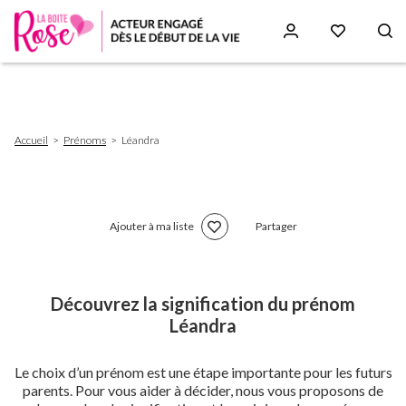
Aller
au
contenu
principal
Fil
Accueil
Prénoms
Léandra
d'Ariane
Ajouter à ma liste
Partager
Découvrez la signification du prénom
Léandra
Le choix d’un prénom est une étape importante pour les futurs
parents. Pour vous aider à décider, nous vous proposons de