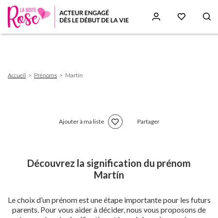
Aller
au
contenu
principal
Fil
Accueil
Prénoms
Martín
d'Ariane
Ajouter à ma liste
Partager
Découvrez la signification du prénom
Martín
Le choix d’un prénom est une étape importante pour les futurs
parents. Pour vous aider à décider, nous vous proposons de