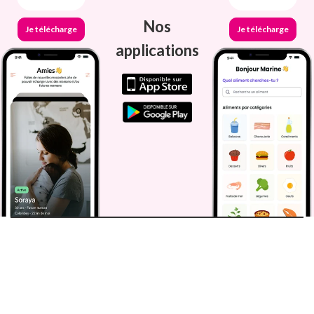
Nos
Je télécharge
Je télécharge
applications