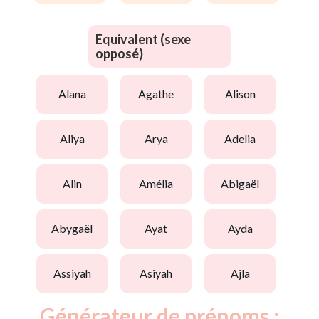
Equivalent (sexe
opposé)
alana
agathe
alison
aliya
arya
adelia
alin
amélia
abigaël
abygaël
ayat
ayda
assiyah
asiyah
ajla
Générateur de prénoms :