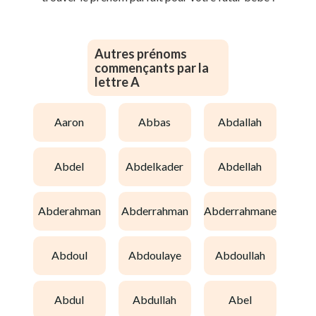
Autres prénoms
commençants par la
lettre A
aaron
abbas
abdallah
abdel
abdelkader
abdellah
abderahman
abderrahman
abderrahmane
abdoul
abdoulaye
abdoullah
abdul
abdullah
abel