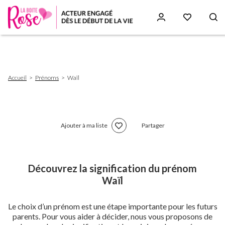
Aller
au
contenu
principal
Fil
Accueil
Prénoms
Waïl
d'Ariane
Ajouter à ma liste
Partager
Découvrez la signification du prénom
Waïl
Le choix d’un prénom est une étape importante pour les futurs
parents. Pour vous aider à décider, nous vous proposons de